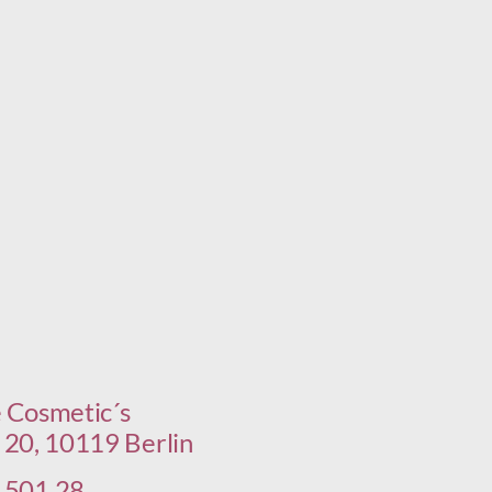
 Cosmetic´s
 20, 10119 Berlin
 501 28